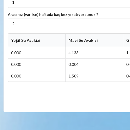
Aracınız (var ise) haftada kaç kez yıkatıyorsunuz ?
Yeşil Su Ayakizi
Mavi Su Ayakizi
Gr
0.000
4.133
1
0.000
0.004
0
0.000
1.509
0