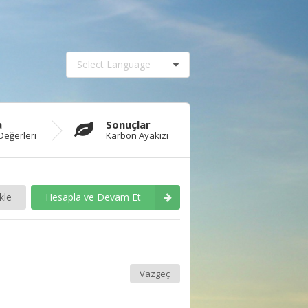
Select Language
a
Sonuçlar
Değerleri
Karbon Ayakizi
kle
Hesapla ve Devam Et
Vazgeç